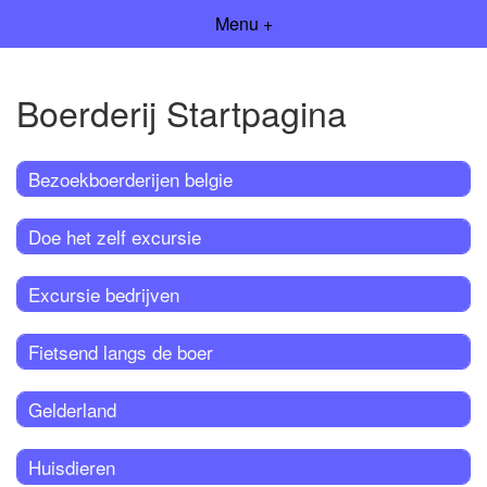
Menu +
Boerderij Startpagina
Bezoekboerderijen belgie
Doe het zelf excursie
Excursie bedrijven
Fietsend langs de boer
Gelderland
Huisdieren